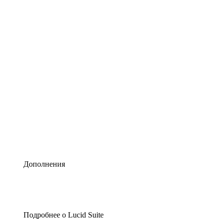
Умная схематизация
Lucidspark
Виртуальная доска для лучших идей
airfocus
Управление продуктами и дорожные карты
Дополнения
Подробнее о Lucid Suite