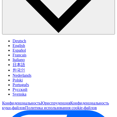
Deutsch
English
Español
Français
Italiano
日本語
한국인
Nederlands
Polski
Português
Pусский
Svenska
Конфиденциальность
Юриспруденция
Конфиденциальность
куки-файлов
Политика использования cookie-файлов