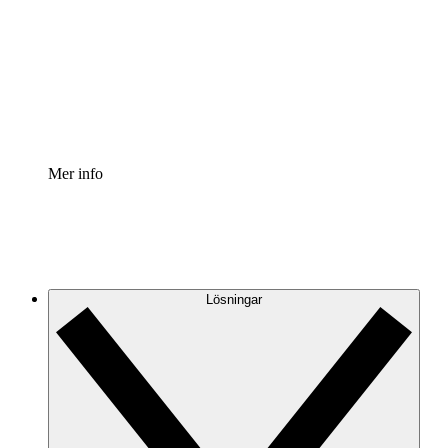
Processaccelerator
Standardisera och förbättra styrningen av
processdokumentation.
Enterprise shield
Lägg till ett förbättrat lager av förstärkt säkerhet och
detaljerad kontroll.
Mer info
Lösningar