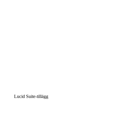
Intelligent diagramskapande
Lucidspark
Virtuell whiteboardanvändning
airfocus
Produkthantering och skapande av färdplaner
Lucid Suite-tillägg
Molnaccelerator
Förstå och planera bättre för framtida förändringar av
din molninfrastruktur.