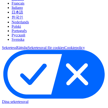
Français
Italiano
日本語
한국인
Nederlands
Polski
Português
Pусский
Svenska
Sekretess
Rättslig
Sekretessval för cookies
Cookiepolicy
Dina sekretessval