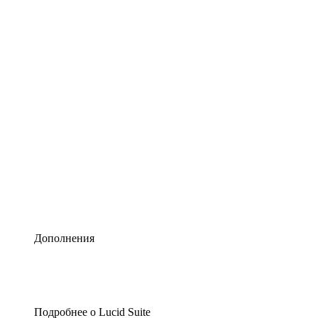
Умная схематизация
Lucidspark
Виртуальная доска для лучших идей
airfocus
Управление продуктами и дорожные карты
Дополнения
Подробнее о Lucid Suite