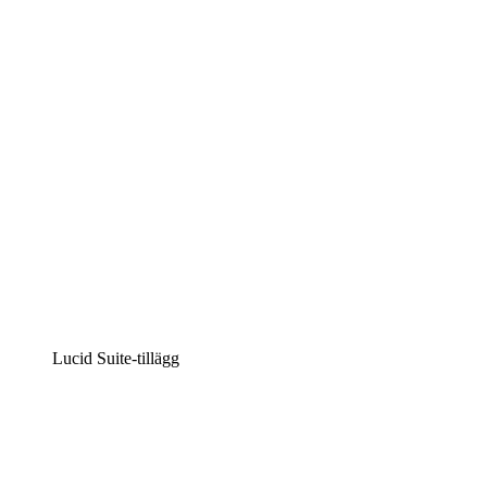
Intelligent diagramskapande
Lucidspark
Virtuell whiteboardanvändning
airfocus
Produkthantering och skapande av färdplaner
Lucid Suite-tillägg
Molnaccelerator
Förstå och planera bättre för framtida förändringar av din 
Processaccelerator