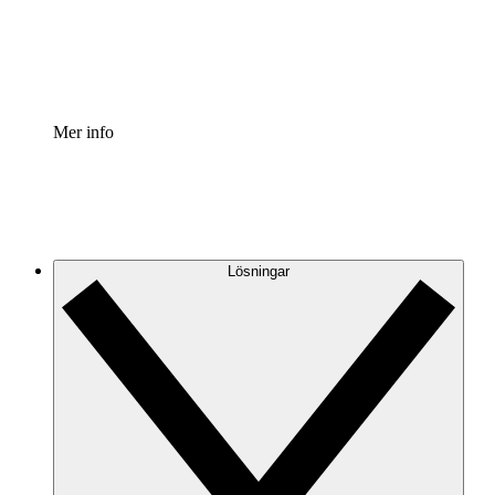
Standardisera och förbättra styrningen av processdokumen
Enterprise shield
Lägg till ett förbättrat lager av förstärkt säkerhet och detal
Mer info
Lösningar