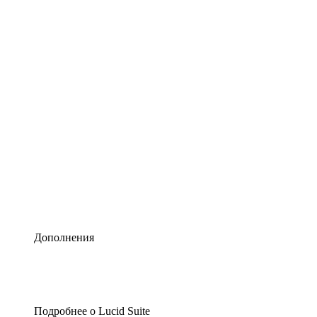
Умная схематизация
Lucidspark
Виртуальная доска для лучших идей
airfocus
Управление продуктами и дорожные карты
Дополнения
Подробнее о Lucid Suite