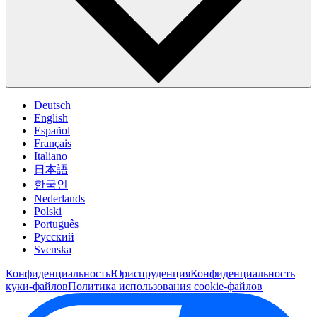
Deutsch
English
Español
Français
Italiano
日本語
한국인
Nederlands
Polski
Português
Pусский
Svenska
Конфиденциальность
Юриспруденция
Конфиденциальность
куки-файлов
Политика использования cookie-файлов