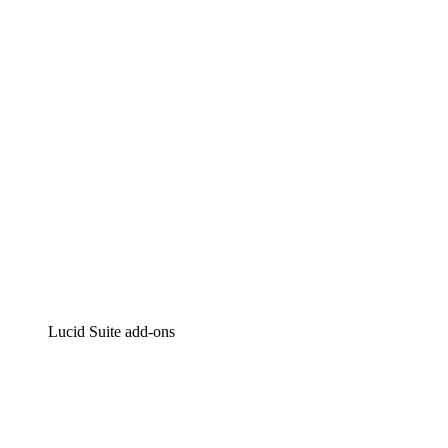
Intelligente diagrammen
Lucidspark
Online whiteboard
airfocus
Product management en roadmapping
Lucid Suite add-ons
Cloud versneller
Begrijp en plan toekomstige veranderingen aan je cloud in
Processversneller