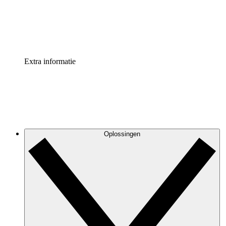
Standaardiseer en verbeter de beheer van procesdocument
Enterprise shield
Voeg een extra laag versterkte beveiliging en controle toe
Extra informatie
Oplossingen