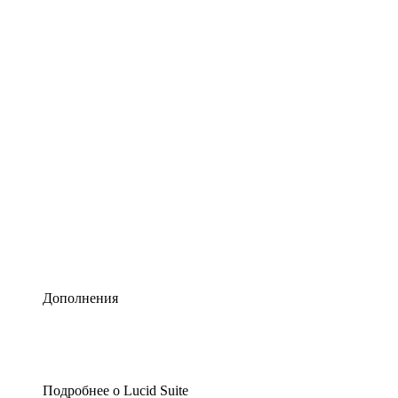
Умная схематизация
Lucidspark
Виртуальная доска для лучших идей
airfocus
Управление продуктами и дорожные карты
Дополнения
Подробнее о Lucid Suite