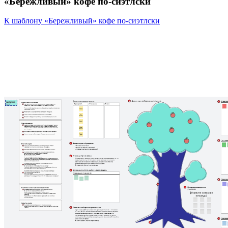
«Бережливый» кофе по-сиэтлски
К шаблону «Бережливый» кофе по-сиэтлски