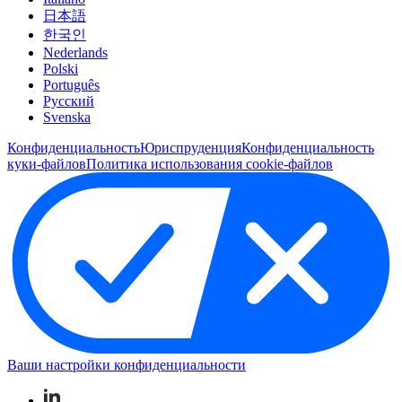
日本語
한국인
Nederlands
Polski
Português
Pусский
Svenska
Конфиденциальность
Юриспруденция
Конфиденциальность
куки-файлов
Политика использования cookie-файлов
Ваши настройки конфиденциальности