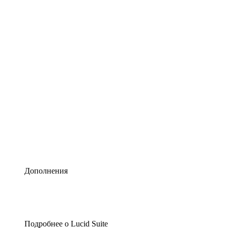
Умная схематизация
Lucidspark
Виртуальная доска для лучших идей
airfocus
Управление продуктами и дорожные карты
Дополнения
Подробнее о Lucid Suite