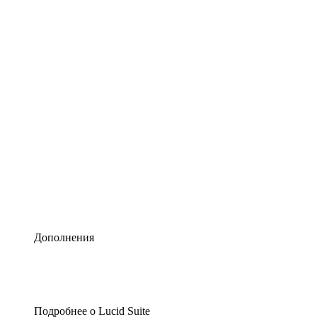
Умная схематизация
Lucidspark
Виртуальная доска для лучших идей
airfocus
Управление продуктами и дорожные карты
Дополнения
Подробнее о Lucid Suite