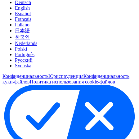
Deutsch
English
Español
Français
Italiano
日本語
한국인
Nederlands
Polski
Português
Pусский
Svenska
Конфиденциальность
Юриспруденция
Конфиденциальность
куки-файлов
Политика использования cookie-файлов