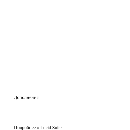
Умная схематизация
Lucidspark
Виртуальная доска для лучших идей
airfocus
Управление продуктами и дорожные карты
Дополнения
Подробнее о Lucid Suite