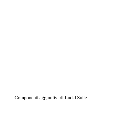
Diagrammi intelligenti
Lucidspark
Lavagna virtuale
Airfocus
Gestione del prodotto e roadmap
Componenti aggiuntivi di Lucid Suite
Acceleratore cloud
Comprendi e pianifica meglio i futuri cambiamenti della
tua infrastruttura cloud.
Acceleratore di processo