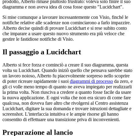
prodotto, Alberto rimase piuttosto frustrato: voleva solo finire il suo
diagramma e non aveva idea di cosa fosse questo "Lucidchart".
Si mise comunque a lavorare incessantemente con Visio, finché le
notifiche relative alle scadenze non cominciarono a farlo impazzire.
Alberto decise quindi di provare Lucidchart e si rese subito conto
che imparare a usare questo nuovo strumento era più veloce che
gestire le fastidiose notifiche di Visio.
Il passaggio a Lucidchart
Alberto si fece forza e cominciò a creare il suo diagramma, questa
volta su Lucidchart. Quando iniziò quello che pensava sarebbe stato
un lavoro noioso, Alberto fu piacevolmente sorpreso nello scoprire
di poter ricreare rapidamente i suoi
diagrammi di processo
da zero, e
gli ci volle meno tempo di quanto ne aveva impiegato per realizzarli
la prima volta. Non riusciva a credere a quanto fosse facile da usare
la nuova applicazione. E ogni volta che non era sicuro di come fare
qualcosa, non doveva fare altro che rivolgersi al Centro assistenza
Lucidchart, digitare la sua domanda e trovare istruzioni dettagliate e
screenshot. L'interfaccia intuitiva e le ampie risorse gli hanno
consentito di effettuare una transizione priva di inconvenienti.
Preparazione al lancio