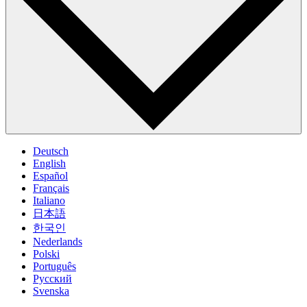
Deutsch
English
Español
Français
Italiano
日本語
한국인
Nederlands
Polski
Português
Pусский
Svenska