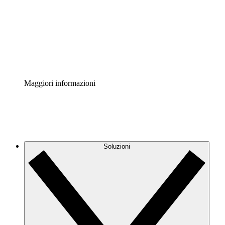
Standardizza e migliora la governance della
documentazione dei processi.
Enterprise Shield
Aggiungi un livello avanzato di sicurezza rafforzata e
controllo granulare.
Maggiori informazioni
Soluzioni