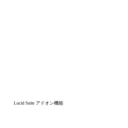
Lucidchart
複雑な内容をチームで分かりやすく理解できるイ
Lucidspark
チームが最高のアイデアを出し合い、行動につな
airfocus
プロダクト管理・ロードマップツール
Lucid Suite アドオン機能
クラウドアクセル
クラウドインフラに対する将来の変更をより良く