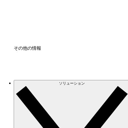
プロセスアクセル
プロセス文書化のガバナンスを標準化し、改善す
Enterprise Shield
強化されたセキュリティと詳細な制御を追加する
その他の情報
ソリューション