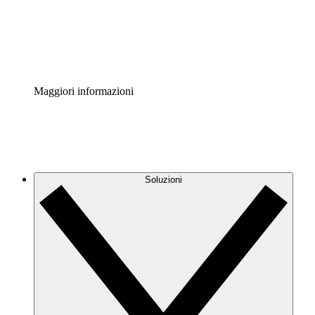
Standardizza e migliora la governance della documentazio
Enterprise Shield
Aggiungi un livello avanzato di sicurezza rafforzata e con
Maggiori informazioni
Soluzioni