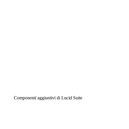
Lucidchart
Diagrammi intelligenti
Lucidspark
Lavagna virtuale
Airfocus
Gestione del prodotto e roadmap
Componenti aggiuntivi di Lucid Suite
Acceleratore cloud
Comprendi e pianifica meglio i futuri cambiamenti della tu
Acceleratore di processo