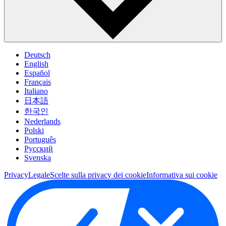
Deutsch
English
Español
Français
Italiano
日本語
한국인
Nederlands
Polski
Português
Pусский
Svenska
Privacy
Legale
Scelte sulla privacy dei cookie
Informativa sui cookie