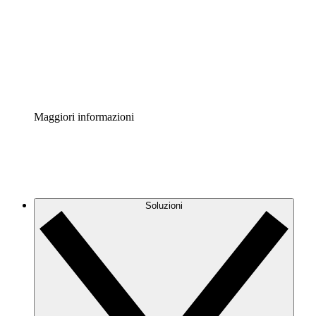
Standardizza e migliora la governance della
documentazione dei processi.
Enterprise Shield
Aggiungi un livello avanzato di sicurezza rafforzata e
controllo granulare.
Maggiori informazioni
Soluzioni