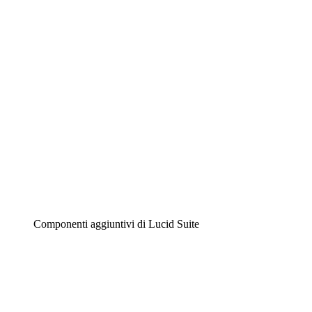
Diagrammi intelligenti
Lucidspark
Lavagna virtuale
Airfocus
Gestione del prodotto e roadmap
Componenti aggiuntivi di Lucid Suite
Acceleratore cloud
Comprendi e pianifica meglio i futuri cambiamenti della
tua infrastruttura cloud.
Acceleratore di processo