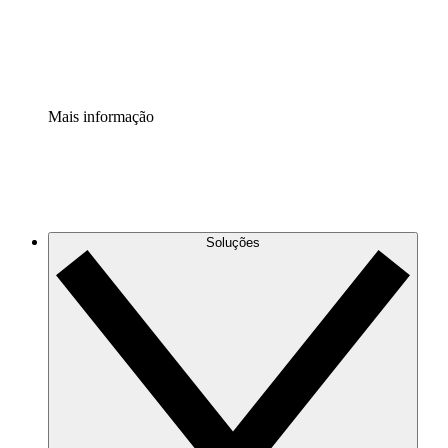
Padronize e melhore a governança da documentação de p
Extensão de segurança
Adicione uma camada de segurança reforçada e controle g
Mais informação
Soluções