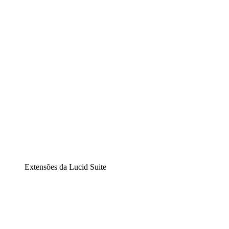
Diagramação inteligente
Lucidspark
Lousa interativa virtual
airfocus
Gestão de produtos e roadmaps
Extensões da Lucid Suite
Extensão Nuvem
Entenda e planeje melhor as mudanças futuras em sua inf
Extensão Processos