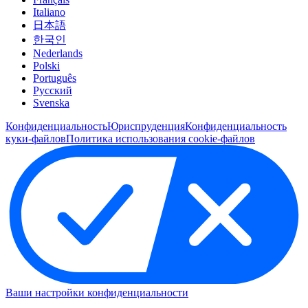
Italiano
日本語
한국인
Nederlands
Polski
Português
Pусский
Svenska
Конфиденциальность
Юриспруденция
Конфиденциальность
куки-файлов
Политика использования cookie-файлов
Ваши настройки конфиденциальности