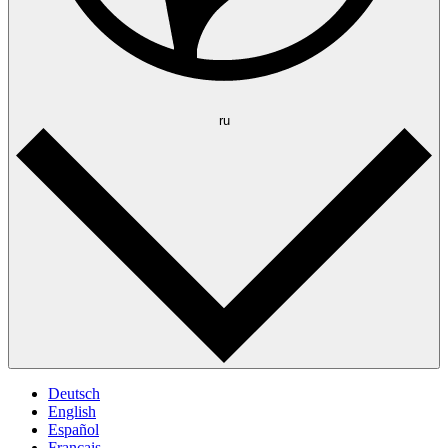
ru
Deutsch
English
Español
Français