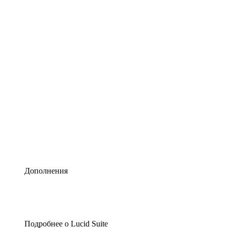
Умная схематизация
Lucidspark
Виртуальная доска для лучших идей
airfocus
Управление продуктами и дорожные карты
Дополнения
Подробнее о Lucid Suite