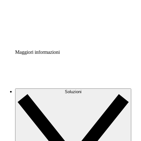
Standardizza e migliora la governance della
documentazione dei processi.
Enterprise Shield
Aggiungi un livello avanzato di sicurezza rafforzata e
controllo granulare.
Maggiori informazioni
Soluzioni