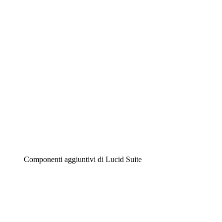
Diagrammi intelligenti
Lucidspark
Lavagna virtuale
Airfocus
Gestione del prodotto e roadmap
Componenti aggiuntivi di Lucid Suite
Acceleratore cloud
Comprendi e pianifica meglio i futuri cambiamenti della
tua infrastruttura cloud.
Acceleratore di processo