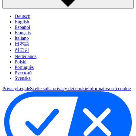
Deutsch
English
Español
Français
Italiano
日本語
한국인
Nederlands
Polski
Português
Pусский
Svenska
Privacy
Legale
Scelte sulla privacy dei cookie
Informativa sui cookie