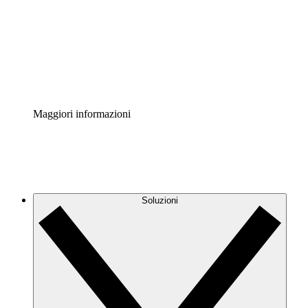
Standardizza e migliora la governance della
documentazione dei processi.
Enterprise Shield
Aggiungi un livello avanzato di sicurezza rafforzata e
controllo granulare.
Maggiori informazioni
Soluzioni