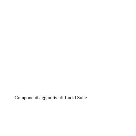
Diagrammi intelligenti
Lucidspark
Lavagna virtuale
Airfocus
Gestione del prodotto e roadmap
Componenti aggiuntivi di Lucid Suite
Acceleratore cloud
Comprendi e pianifica meglio i futuri cambiamenti della
tua infrastruttura cloud.
Acceleratore di processo