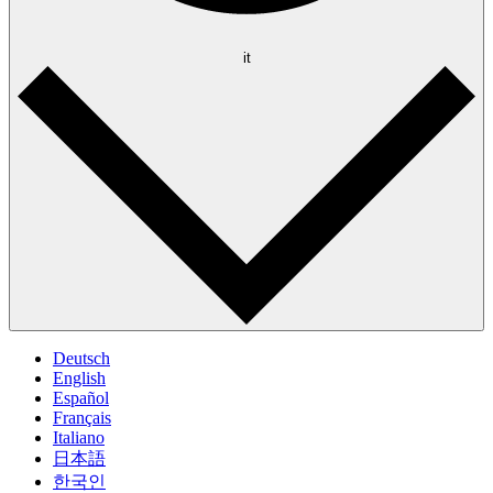
it
Deutsch
English
Español
Français
Italiano
日本語
한국인