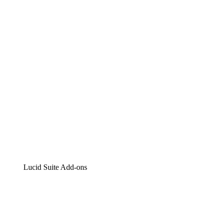
Lucidchart
Intelligente Diagrammerstellung
Lucidspark
Digitales Whiteboarding
airfocus
Produktmanagement und -roadmapping
Lucid Suite Add-ons
Cloud-Accelerator
Besseres Verständnis und Planung künftiger Cloud-
Infrastruktur-Änderungen.