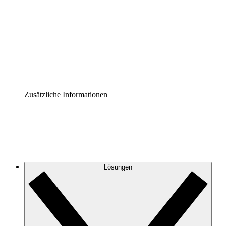
Prozess-Accelerator
Governance der Prozessdokumentation vereinheitlichen
und stärken.
Enterprise Shield
Zusätzliche Sicherheitslayer und granulare
Zugriffskontrolle.
Zusätzliche Informationen
Lösungen