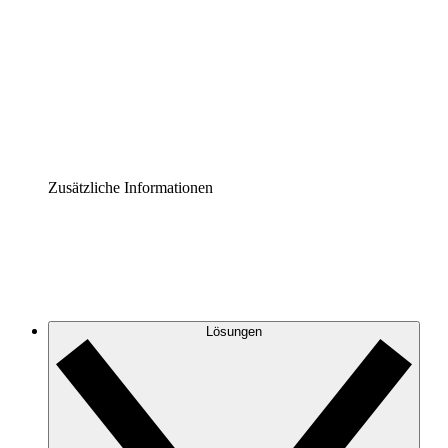
Prozess-Accelerator
Governance der Prozessdokumentation vereinheitlichen
und stärken.
Enterprise Shield
Zusätzliche Sicherheitslayer und granulare
Zugriffskontrolle.
Zusätzliche Informationen
Lösungen