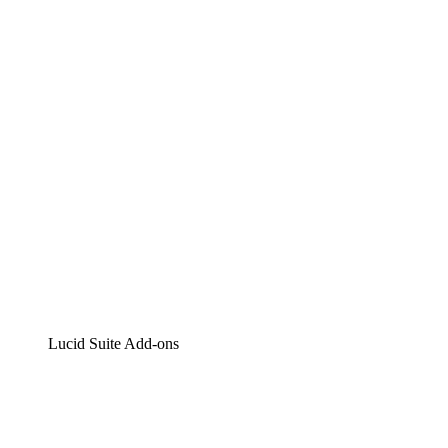
Lucidchart
Intelligente Diagrammerstellung
Lucidspark
Digitales Whiteboarding
airfocus
Produktmanagement und -roadmapping
Lucid Suite Add-ons
Cloud-Accelerator
Besseres Verständnis und Planung künftiger Cloud-
Infrastruktur-Änderungen.