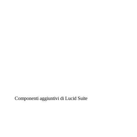
Diagrammi intelligenti
Lucidspark
Lavagna virtuale
Airfocus
Gestione del prodotto e roadmap
Componenti aggiuntivi di Lucid Suite
Acceleratore cloud
Comprendi e pianifica meglio i futuri cambiamenti della
tua infrastruttura cloud.
Acceleratore di processo