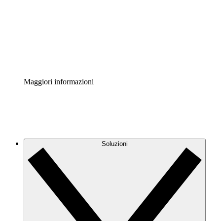
Standardizza e migliora la governance della
documentazione dei processi.
Enterprise Shield
Aggiungi un livello avanzato di sicurezza rafforzata e
controllo granulare.
Maggiori informazioni
Soluzioni