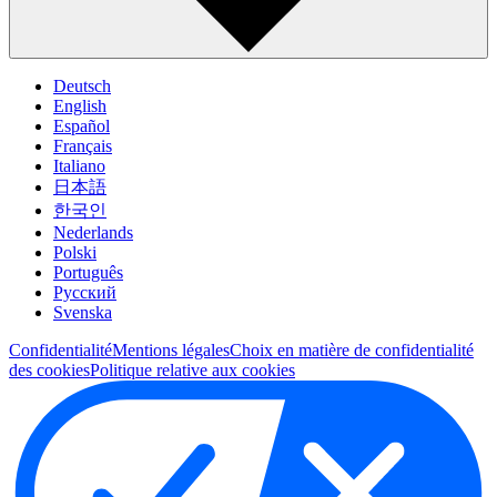
Deutsch
English
Español
Français
Italiano
日本語
한국인
Nederlands
Polski
Português
Pусский
Svenska
Confidentialité
Mentions légales
Choix en matière de confidentialité
des cookies
Politique relative aux cookies