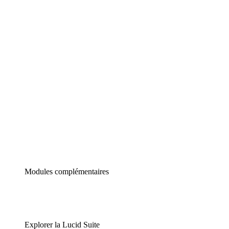
Diagrammes intelligents
Lucidspark
Tableau blanc virtuel
airfocus
Gestion de produit et roadmapping
Modules complémentaires
Explorer la Lucid Suite