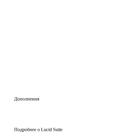
Умная схематизация
Lucidspark
Виртуальная доска для лучших идей
airfocus
Управление продуктами и дорожные карты
Дополнения
Подробнее о Lucid Suite