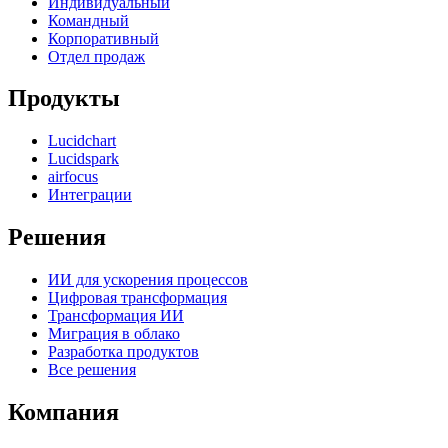
Индивидуальный
Командный
Корпоративный
Отдел продаж
Продукты
Lucidchart
Lucidspark
airfocus
Интеграции
Решения
ИИ для ускорения процессов
Цифровая трансформация
Трансформация ИИ
Миграция в облако
Разработка продуктов
Все решения
Компания