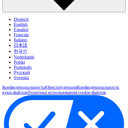
Deutsch
English
Español
Français
Italiano
日本語
한국인
Nederlands
Polski
Português
Pусский
Svenska
Конфиденциальность
Юриспруденция
Конфиденциальность
куки-файлов
Политика использования cookie-файлов