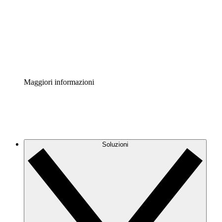
Standardizza e migliora la governance della
documentazione dei processi.
Enterprise Shield
Aggiungi un livello avanzato di sicurezza rafforzata e
controllo granulare.
Maggiori informazioni
Soluzioni