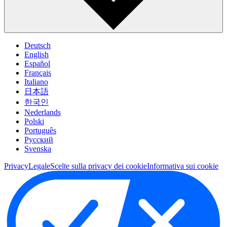
Deutsch
English
Español
Français
Italiano
日本語
한국인
Nederlands
Polski
Português
Pусский
Svenska
Privacy
Legale
Scelte sulla privacy dei cookie
Informativa sui cookie