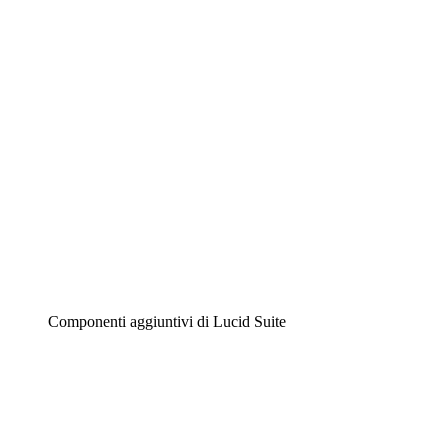
Diagrammi intelligenti
Lucidspark
Lavagna virtuale
Airfocus
Gestione del prodotto e roadmap
Componenti aggiuntivi di Lucid Suite
Acceleratore cloud
Comprendi e pianifica meglio i futuri cambiamenti della
tua infrastruttura cloud.
Acceleratore di processo