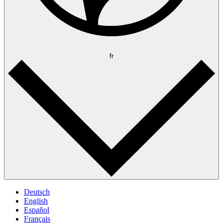
fr
Deutsch
English
Español
Français