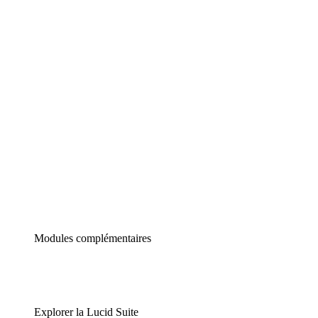
Diagrammes intelligents
Lucidspark
Tableau blanc virtuel
airfocus
Gestion de produit et roadmapping
Modules complémentaires
Explorer la Lucid Suite