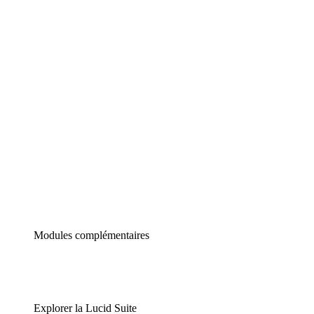
Diagrammes intelligents
Lucidspark
Tableau blanc virtuel
airfocus
Gestion de produit et roadmapping
Modules complémentaires
Explorer la Lucid Suite