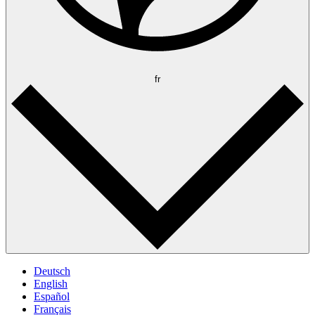
fr
Deutsch
English
Español
Français