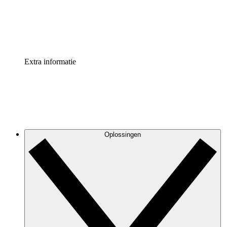
Standaardiseer en verbeter de beheer van procesdocument
Enterprise shield
Voeg een extra laag versterkte beveiliging en controle toe
Extra informatie
Oplossingen