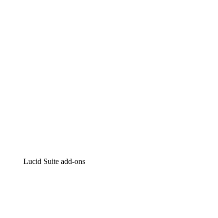
Intelligente diagrammen
Lucidspark
Online whiteboard
airfocus
Product management en roadmapping
Lucid Suite add-ons
Cloud versneller
Begrijp en plan toekomstige veranderingen aan je cloud in
Processversneller