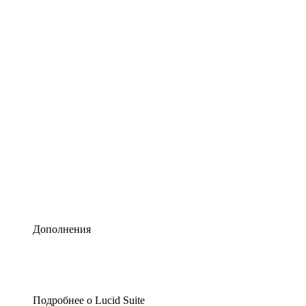
Умная схематизация
Lucidspark
Виртуальная доска для лучших идей
airfocus
Управление продуктами и дорожные карты
Дополнения
Подробнее о Lucid Suite