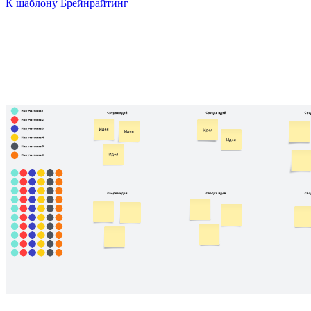
К шаблону Брейнрайтинг