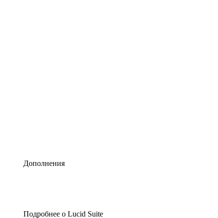
Умная схематизация
Lucidspark
Виртуальная доска для лучших идей
airfocus
Управление продуктами и дорожные карты
Дополнения
Подробнее о Lucid Suite