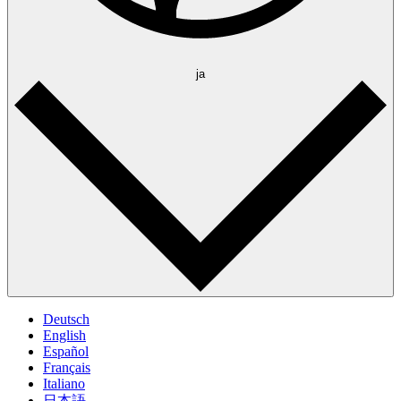
ja
Deutsch
English
Español
Français
Italiano
日本語