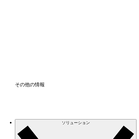
クラウドインフラに対する将来の変更をより良く
理解し、計画を立てましょう。
プロセスアクセル
プロセス文書化のガバナンスを標準化し、改善す
る。
Enterprise Shield
強化されたセキュリティと詳細な制御を追加す
る。
その他の情報
ソリューション