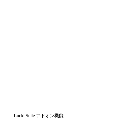
Lucidchart
複雑な内容をチームで分かりやすく理解できるイ
ンテリジェントな作図ソリューション
Lucidspark
チームが最高のアイデアを出し合い、行動につな
げられるバーチャルホワイトボード
airfocus
プロダクト管理・ロードマップツール
Lucid Suite アドオン機能
クラウドアクセル