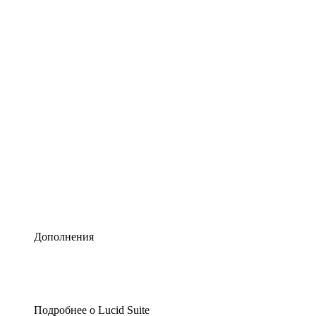
Умная схематизация
Lucidspark
Виртуальная доска для лучших идей
airfocus
Управление продуктами и дорожные карты
Дополнения
Подробнее о Lucid Suite