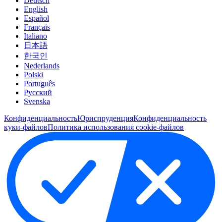
Deutsch
English
Español
Français
Italiano
日本語
한국인
Nederlands
Polski
Português
Pусский
Svenska
Конфиденциальность
Юриспруденция
Конфиденциальность
куки-файлов
Политика использования cookie-файлов