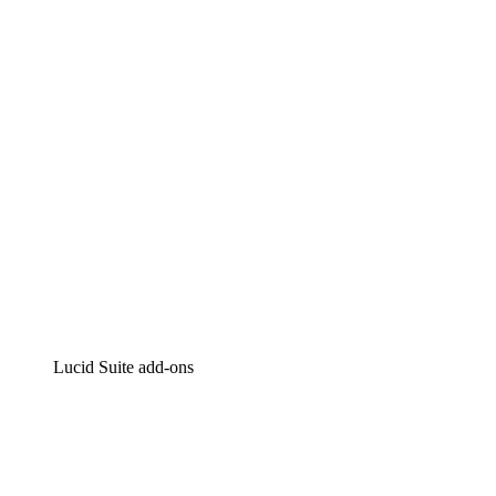
Intelligente diagrammen
Lucidspark
Online whiteboard
airfocus
Product management en roadmapping
Lucid Suite add-ons
Cloud versneller
Begrijp en plan toekomstige veranderingen aan je cloud in
Processversneller