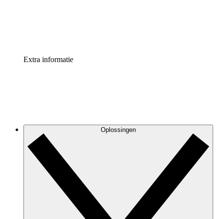
Standaardiseer en verbeter de beheer van procesdocument
Enterprise shield
Voeg een extra laag versterkte beveiliging en controle toe
Extra informatie
Oplossingen