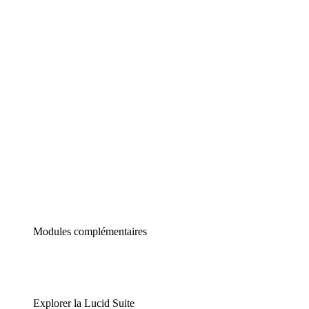
Diagrammes intelligents
Lucidspark
Tableau blanc virtuel
airfocus
Gestion de produit et roadmapping
Modules complémentaires
Explorer la Lucid Suite