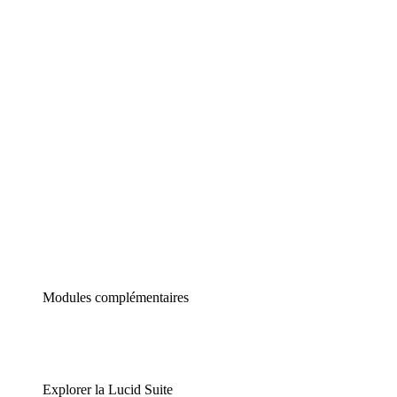
Diagrammes intelligents
Lucidspark
Tableau blanc virtuel
airfocus
Gestion de produit et roadmapping
Modules complémentaires
Explorer la Lucid Suite