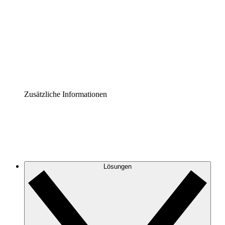
Prozess-Accelerator
Governance der Prozessdokumentation vereinheitlichen
und stärken.
Enterprise Shield
Zusätzliche Sicherheitslayer und granulare
Zugriffskontrolle.
Zusätzliche Informationen
Lösungen