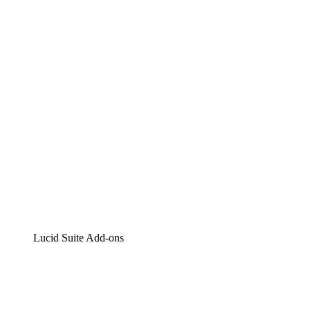
Lucidchart
Intelligente Diagrammerstellung
Lucidspark
Digitales Whiteboarding
airfocus
Produktmanagement und -roadmapping
Lucid Suite Add-ons
Cloud-Accelerator
Besseres Verständnis und Planung künftiger Cloud-
Infrastruktur-Änderungen.