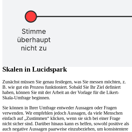
eingesetzt. Diese Lucidspark Vorlage kann sowohl extern als auch
intern verwendet werden, beispielsweise um Ihr Team zu bitten, die
Zustimmung zu der Strategie, die Sie verfolgen, anzugeben.
Bei der klassischen Likert-Skala werden die Befragten gebeten,
anzugeben, inwieweit sie zustimmen oder nicht zustimmen.
Alternativ können auch andere Kriterien verwendet werden. Zum
Beispiel könnte die Umfrage die Befragten bitten, einzuschätzen,
wie wahrscheinlich es ist, dass etwas passiert, wie wichtig ein
Thema für sie ist oder wie häufig ein Ereignis stattfindet.
So verwenden Sie die Vorlage für Likert-
Skalen in Lucidspark
Zunächst müssen Sie genau festlegen, was Sie messen möchten, z.
B. wie gut ein Prozess funktioniert. Sobald Sie Ihr Ziel definiert
haben, können Sie mit der Arbeit an der Vorlage für die Likert-
Skala-Umfrage beginnen.
Sie können in Ihrer Umfrage entweder Aussagen oder Fragen
verwenden. Wir empfehlen jedoch Aussagen, da viele Menschen
einfach auf „Zustimmen“ klicken, wenn sie sich bei einer Frage
nicht sicher sind. Darüber hinaus kann es helfen, sowohl positive als
auch negative Aussagen paarweise einzubeziehen, um konsistentere