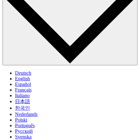
Deutsch
English
Español
Français
Italiano
日本語
한국인
Nederlands
Polski
Português
Pусский
Svenska