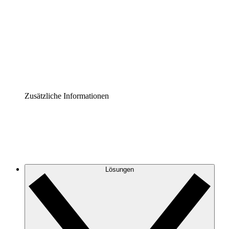
Prozess-Accelerator
Governance der Prozessdokumentation vereinheitlichen
und stärken.
Enterprise Shield
Zusätzliche Sicherheitslayer und granulare
Zugriffskontrolle.
Zusätzliche Informationen
Lösungen