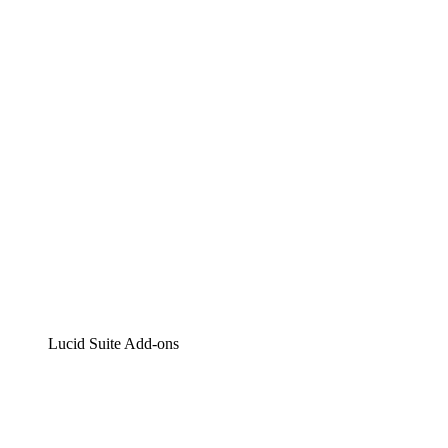
Lucidchart
Intelligente Diagrammerstellung
Lucidspark
Digitales Whiteboarding
airfocus
Produktmanagement und -roadmapping
Lucid Suite Add-ons
Cloud-Accelerator
Besseres Verständnis und Planung künftiger Cloud-
Infrastruktur-Änderungen.