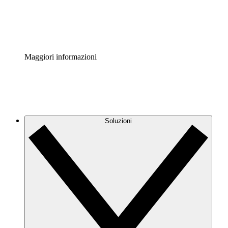
Standardizza e migliora la governance della documentazio
Enterprise Shield
Aggiungi un livello avanzato di sicurezza rafforzata e con
Maggiori informazioni
Soluzioni