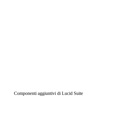
Diagrammi intelligenti
Lucidspark
Lavagna virtuale
Airfocus
Gestione del prodotto e roadmap
Componenti aggiuntivi di Lucid Suite
Acceleratore cloud
Comprendi e pianifica meglio i futuri cambiamenti della tu
Acceleratore di processo