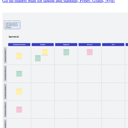
Gå till mallen Mall för daglig agil standup, Priser: Gratis, Nytt!