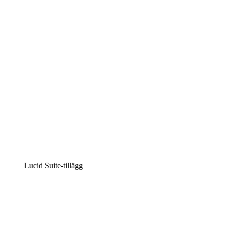
Intelligent diagramskapande
Lucidspark
Virtuell whiteboardanvändning
airfocus
Produkthantering och skapande av färdplaner
Lucid Suite-tillägg
Molnaccelerator
Förstå och planera bättre för framtida förändringar av
din molninfrastruktur.