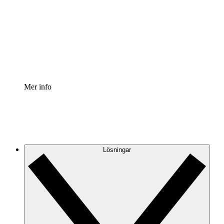
Processaccelerator
Standardisera och förbättra styrningen av
processdokumentation.
Enterprise shield
Lägg till ett förbättrat lager av förstärkt säkerhet och
detaljerad kontroll.
Mer info
Lösningar