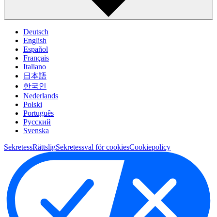
Deutsch
English
Español
Français
Italiano
日本語
한국인
Nederlands
Polski
Português
Pусский
Svenska
Sekretess
Rättslig
Sekretessval för cookies
Cookiepolicy