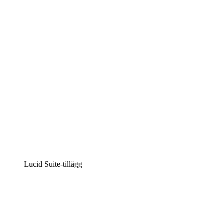
Intelligent diagramskapande
Lucidspark
Virtuell whiteboardanvändning
airfocus
Produkthantering och skapande av färdplaner
Lucid Suite-tillägg
Molnaccelerator
Förstå och planera bättre för framtida förändringar av
din molninfrastruktur.