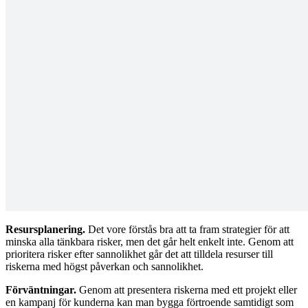
Även om det inte finns någon kristallkula som exakt berättar vad
som kommer att gå fel vid genomförandet av nästa projekt kan en
riskbedömningsmatris hjälpa till vid förberedelserna för även värsta
tänkbara scenario.
En riskbedömningsmatris hjälper till att visualisera sannolikheten för,
och svårighetsgraden av, potentiella risker med ett projekt. Det går
då att fokusera på att förebygga högprioriterade risker som sannolikt
kommer att inträffa, samtidigt som mindre troliga och mindre
allvarliga risker kan ignoreras tills vidare. Med hjälp av matrisen kan
risker ordnas efter svårighetsgrad längs en axel och efter sannolikhet
längs den andra axeln, vilket ger en prioriterad översikt av alla
tänkbara risker.
Fördelar med att använda en mall för en
riskbedömningsmatris
Resursplanering.
Det vore förstås bra att ta fram strategier för att
minska alla tänkbara risker, men det går helt enkelt inte. Genom att
prioritera risker efter sannolikhet går det att tilldela resurser till
riskerna med högst påverkan och sannolikhet.
Förväntningar.
Genom att presentera riskerna med ett projekt eller
en kampanj för kunderna kan man bygga förtroende samtidigt som