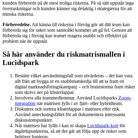
kunden förbereds på de mest troliga riskerna. På så sätt uppstår inga
överraskningar och kunden känner sig delaktig i strategierna för att
minska riskerna.
Förberedelse.
Att känna till riskerna i förväg gör att ditt team kan
förbereda sig för saker som sannolikt kommer att gå fel. Genom att
förbereda sig i förväg kan teamet reagera snabbt och effektivt på
problem när de uppstår.
Så här använder du riskmatrismallen i
Lucidspark
Bestäm vilket användningsfall som utvärderas – det kan vara
allt från att bygga ut en snabbmatskedja till att ta fram en
digital marknadsföringskampanj – och brainstorma fram risker
som skrivs ner på klisterlappar.
Involvera alla teammedlemmar. Använd Lucidsparks
Zoom-
integration
när matrisen fylls i av fjärr- eller hybridteam.
Diskutera och sortera klisterlappar i matrisen efter risk.
Använd anteckningsfältet för att dokumentera intressanta
diskussionspunkter.
När matrisen har fyllts i kan ni skapa
Lucidspark-kort
för
åtgärdspunkterna, så att det går att följa upp de risker som
behöver hanteras.