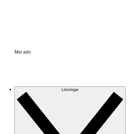
Processaccelerator
Standardisera och förbättra styrningen av
processdokumentation.
Enterprise shield
Lägg till ett förbättrat lager av förstärkt säkerhet och
detaljerad kontroll.
Mer info
Lösningar