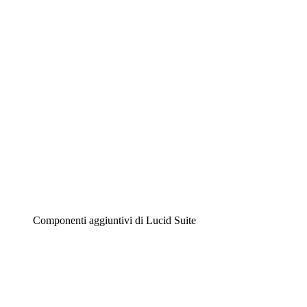
Diagrammi intelligenti
Lucidspark
Lavagna virtuale
Airfocus
Gestione del prodotto e roadmap
Componenti aggiuntivi di Lucid Suite
Acceleratore cloud
Comprendi e pianifica meglio i futuri cambiamenti della
tua infrastruttura cloud.
Acceleratore di processo