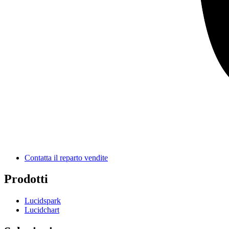
Wireflow iOS
Vai al modello Wireflow iOS
Per iniziare
Contatta il reparto vendite
Prodotti
Lucidspark
Lucidchart