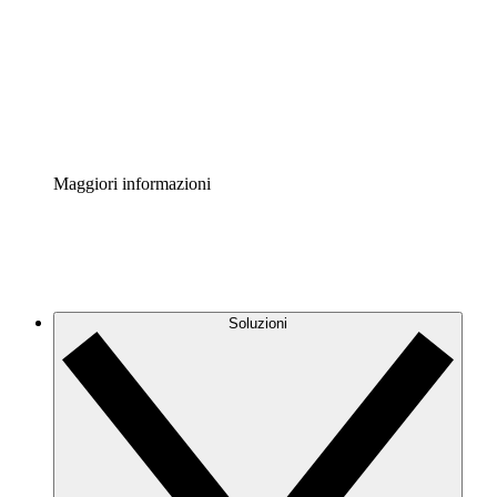
Standardizza e migliora la governance della
documentazione dei processi.
Enterprise Shield
Aggiungi un livello avanzato di sicurezza rafforzata e
controllo granulare.
Maggiori informazioni
Soluzioni