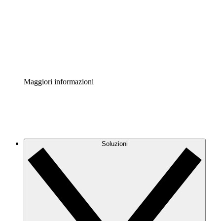
Standardizza e migliora la governance della
documentazione dei processi.
Enterprise Shield
Aggiungi un livello avanzato di sicurezza rafforzata e
controllo granulare.
Maggiori informazioni
Soluzioni