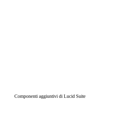
Diagrammi intelligenti
Lucidspark
Lavagna virtuale
Airfocus
Gestione del prodotto e roadmap
Componenti aggiuntivi di Lucid Suite
Acceleratore cloud
Comprendi e pianifica meglio i futuri cambiamenti della
tua infrastruttura cloud.
Acceleratore di processo