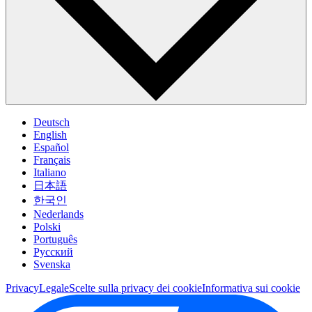
Deutsch
English
Español
Français
Italiano
日本語
한국인
Nederlands
Polski
Português
Pусский
Svenska
Privacy
Legale
Scelte sulla privacy dei cookie
Informativa sui cookie