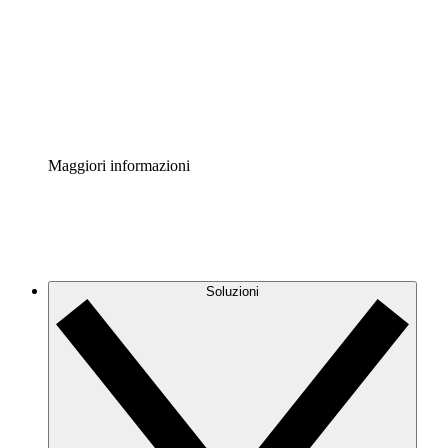
Standardizza e migliora la governance della
documentazione dei processi.
Enterprise Shield
Aggiungi un livello avanzato di sicurezza rafforzata e
controllo granulare.
Maggiori informazioni
Soluzioni