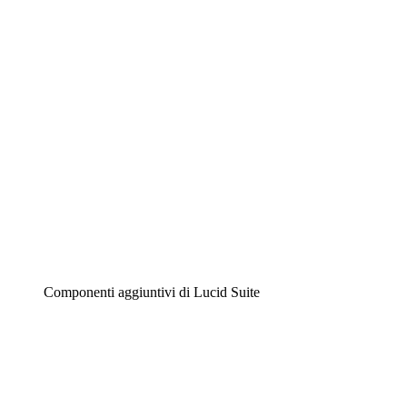
Diagrammi intelligenti
Lucidspark
Lavagna virtuale
Airfocus
Gestione del prodotto e roadmap
Componenti aggiuntivi di Lucid Suite
Acceleratore cloud
Comprendi e pianifica meglio i futuri cambiamenti della
tua infrastruttura cloud.
Acceleratore di processo