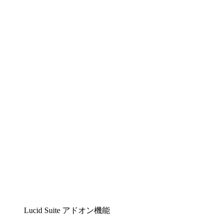
Lucidchart
複雑な内容をチームで分かりやすく理解できるイ
ンテリジェントな作図ソリューション
Lucidspark
チームが最高のアイデアを出し合い、行動につな
げられるバーチャルホワイトボード
airfocus
プロダクト管理・ロードマップツール
Lucid Suite アドオン機能