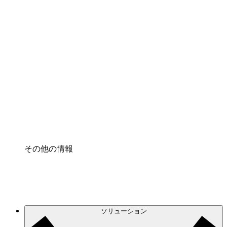
クラウドアクセル
クラウドインフラに対する将来の変更をより良く
理解し、計画を立てましょう。
プロセスアクセル
プロセス文書化のガバナンスを標準化し、改善す
る。
Enterprise Shield
強化されたセキュリティと詳細な制御を追加す
る。
その他の情報
ソリューション