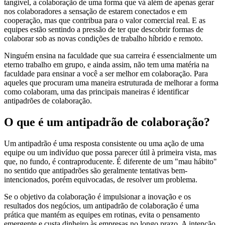
tangível, a colaboração de uma forma que vá além de apenas gerar
nos colaboradores a sensação de estarem conectados e em
cooperação, mas que contribua para o valor comercial real. E as
equipes estão sentindo a pressão de ter que descobrir formas de
colaborar sob as novas condições de trabalho híbrido e remoto.
Ninguém ensina na faculdade que sua carreira é essencialmente um
eterno trabalho em grupo, e ainda assim, não tem uma matéria na
faculdade para ensinar a você a ser melhor em colaboração. Para
aqueles que procuram uma maneira estruturada de melhorar a forma
como colaboram, uma das principais maneiras é identificar
antipadrões de colaboração.
O que é um antipadrão de colaboração?
Um antipadrão é uma resposta consistente ou uma ação de uma
equipe ou um indivíduo que possa parecer útil à primeira vista, mas
que, no fundo, é contraproducente. É diferente de um "mau hábito"
no sentido que antipadrões são geralmente tentativas bem-
intencionados, porém equivocadas, de resolver um problema.
Se o objetivo da colaboração é impulsionar a inovação e os
resultados dos negócios, um antipadrão de colaboração é uma
prática que mantém as equipes em rotinas, evita o pensamento
emergente e custa dinheiro às empresas no longo prazo. A intenção