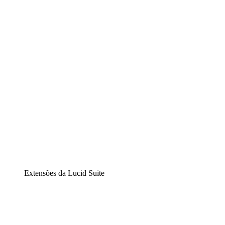
Lucidchart
Diagramação inteligente
Lucidspark
Lousa interativa virtual
airfocus
Gestão de produtos e roadmaps
Extensões da Lucid Suite
Extensão Nuvem
Entenda e planeje melhor as mudanças futuras em sua
infraestrutura de nuvem.