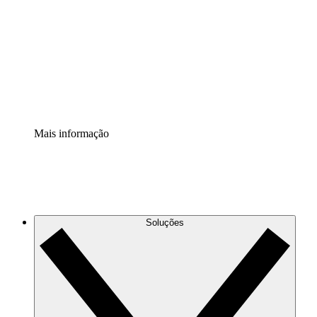
Extensão Processos
Padronize e melhore a governança da documentação de
processos.
Extensão de segurança
Adicione uma camada de segurança reforçada e
controle granular.
Mais informação
Soluções