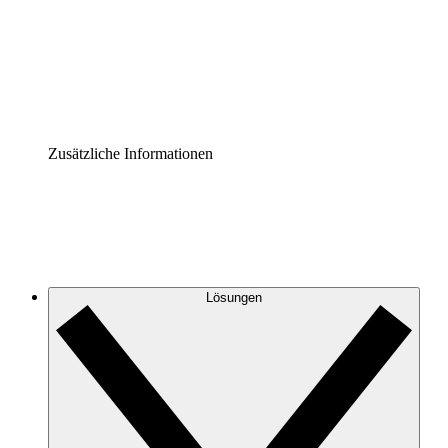
Prozess-Accelerator
Governance der Prozessdokumentation vereinheitlichen u
Enterprise Shield
Zusätzliche Sicherheitslayer und granulare Zugriffskontrol
Zusätzliche Informationen
Lösungen