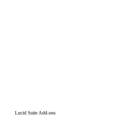
Lucidchart
Intelligente Diagrammerstellung
Lucidspark
Digitales Whiteboarding
airfocus
Produktmanagement und -roadmapping
Lucid Suite Add-ons
Cloud-Accelerator
Besseres Verständnis und Planung künftiger Cloud-Infra