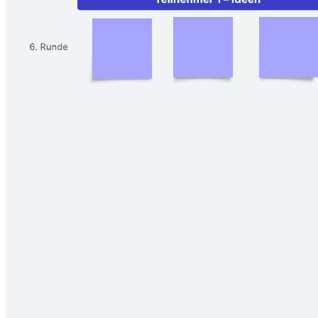
Brainwriting. Bringen Sie sechs Personen dazu, in fünf Minuten drei
Ideen aufzuschreiben. Wiederholen Sie diesen Prozess sechs mal
und treffen Sie Entscheidungen bei Bedarf.
Verwandte Vorlagen