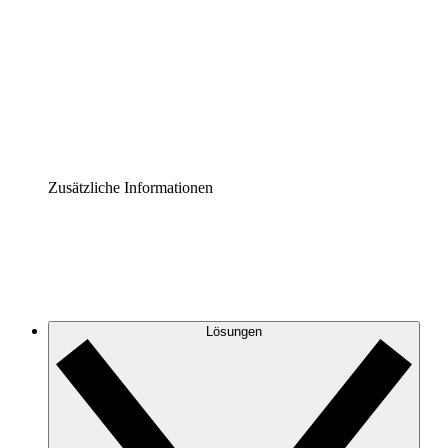
Prozess-Accelerator
Governance der Prozessdokumentation vereinheitlichen
und stärken.
Enterprise Shield
Zusätzliche Sicherheitslayer und granulare
Zugriffskontrolle.
Zusätzliche Informationen
Lösungen