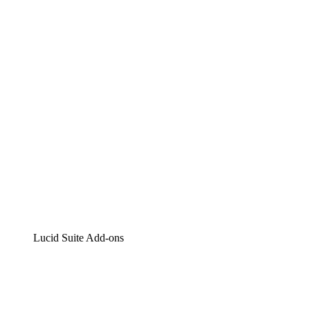
Lucidchart
Intelligente Diagrammerstellung
Lucidspark
Digitales Whiteboarding
airfocus
Produktmanagement und -roadmapping
Lucid Suite Add-ons
Cloud-Accelerator
Besseres Verständnis und Planung künftiger Cloud-
Infrastruktur-Änderungen.