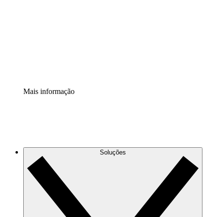
Extensão Processos
Padronize e melhore a governança da documentação de
processos.
Extensão de segurança
Adicione uma camada de segurança reforçada e
controle granular.
Mais informação
Soluções