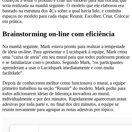
começou a testar o produto e criar um modelo para sua oficina, que
seria realizada na manhã seguinte. O modelo que ele elaborou era
baseado na estrutura dos 4Cs sobre a qual havia lido, e continha
espaços no modelo para cada etapa: Reunir, Escolher, Criar, Colocar
em prática.
Brainstorming on-line com eficiência
Na manhã seguinte, Mark estava pronto para realizar a tempestade
de ideia on-line. Para apresentar o Lucidspark à equipe, Mark criou
uma “caixa de areia” em seu mural para que todos pudessem praticar
e se familiarizar com o produto. Segundo Mark, “os participantes
aprenderam a usar o Lucidspark imediatamente e com muita
facilidade”.
Depois de conhecerem melhor como funcionava o mural, a equipe
primeiro trabalhou na seção “Reunir” do modelo. Mark pediu para
todos adicionarem ideias de liderança inovadora ao mural,
individualmente e por dez minutos. Rapidamente apareceram notas
adesivas por toda parte e, no final dos dez minutos, a equipe se
reuniu novamente para agrupar as notas adesivas por tópico.