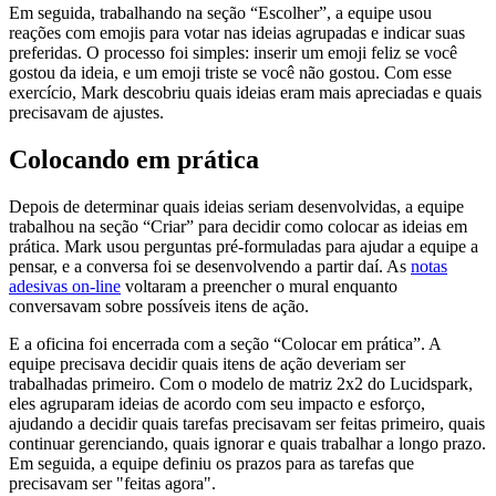
Em seguida, trabalhando na seção “Escolher”, a equipe usou
reações com emojis para votar nas ideias agrupadas e indicar suas
preferidas. O processo foi simples: inserir um emoji feliz se você
gostou da ideia, e um emoji triste se você não gostou. Com esse
exercício, Mark descobriu quais ideias eram mais apreciadas e quais
precisavam de ajustes.
Colocando em prática
Depois de determinar quais ideias seriam desenvolvidas, a equipe
trabalhou na seção “Criar” para decidir como colocar as ideias em
prática. Mark usou perguntas pré-formuladas para ajudar a equipe a
pensar, e a conversa foi se desenvolvendo a partir daí. As
notas
adesivas on-line
voltaram a preencher o mural enquanto
conversavam sobre possíveis itens de ação.
E a oficina foi encerrada com a seção “Colocar em prática”. A
equipe precisava decidir quais itens de ação deveriam ser
trabalhadas primeiro. Com o modelo de matriz 2x2 do Lucidspark,
eles agruparam ideias de acordo com seu impacto e esforço,
ajudando a decidir quais tarefas precisavam ser feitas primeiro, quais
continuar gerenciando, quais ignorar e quais trabalhar a longo prazo.
Em seguida, a equipe definiu os prazos para as tarefas que
precisavam ser "feitas agora".