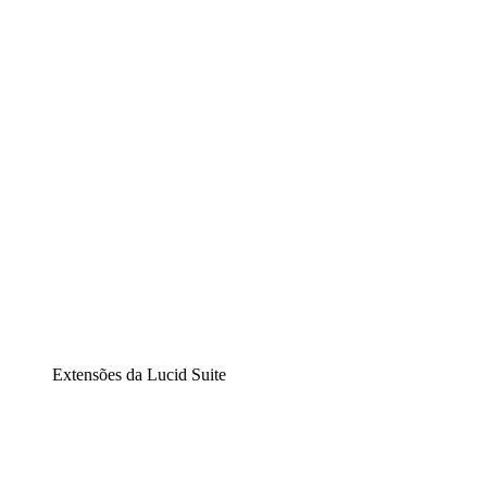
Lucidchart
Diagramação inteligente
Lucidspark
Lousa interativa virtual
airfocus
Gestão de produtos e roadmaps
Extensões da Lucid Suite
Extensão Nuvem
Entenda e planeje melhor as mudanças futuras em sua
infraestrutura de nuvem.