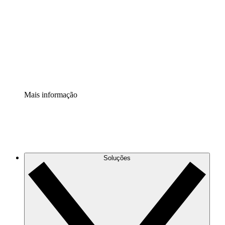
Extensão Processos
Padronize e melhore a governança da documentação de
processos.
Extensão de segurança
Adicione uma camada de segurança reforçada e
controle granular.
Mais informação
Soluções