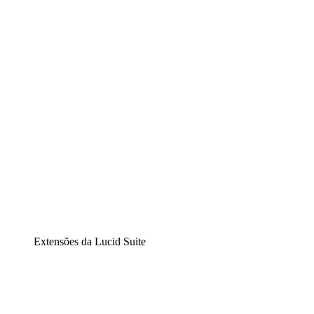
Lucidchart
Diagramação inteligente
Lucidspark
Lousa interativa virtual
airfocus
Gestão de produtos e roadmaps
Extensões da Lucid Suite
Extensão Nuvem
Entenda e planeje melhor as mudanças futuras em sua
infraestrutura de nuvem.