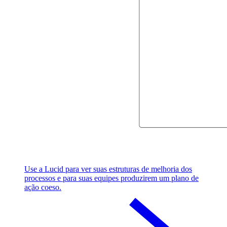
Use a Lucid para ver suas estruturas de melhoria dos
processos e para suas equipes produzirem um plano de
ação coeso.