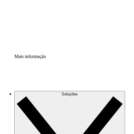
Extensão Processos
Padronize e melhore a governança da documentação de
processos.
Extensão de segurança
Adicione uma camada de segurança reforçada e
controle granular.
Mais informação
Soluções