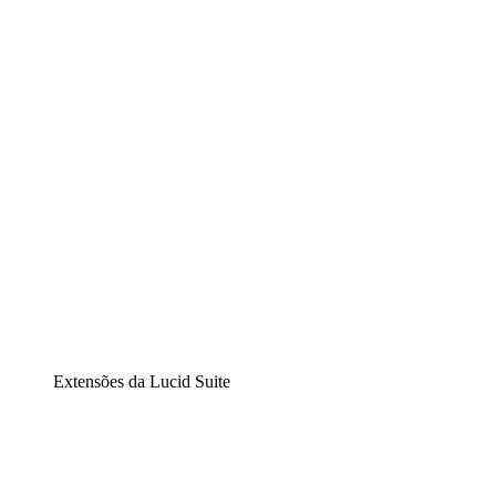
Lucidchart
Diagramação inteligente
Lucidspark
Lousa interativa virtual
airfocus
Gestão de produtos e roadmaps
Extensões da Lucid Suite
Extensão Nuvem
Entenda e planeje melhor as mudanças futuras em sua
infraestrutura de nuvem.