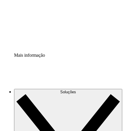
Extensão Processos
Padronize e melhore a governança da documentação de
processos.
Extensão de segurança
Adicione uma camada de segurança reforçada e
controle granular.
Mais informação
Soluções