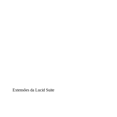
Lucidchart
Diagramação inteligente
Lucidspark
Lousa interativa virtual
airfocus
Gestão de produtos e roadmaps
Extensões da Lucid Suite
Extensão Nuvem
Entenda e planeje melhor as mudanças futuras em sua
infraestrutura de nuvem.